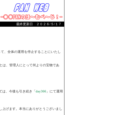
最終更新日 ２０２６/５/１７
まして、全体の運用を停止することにいたし
とは、管理人にとって何よりの宝物であ
ては、今後も引き続き「
day366
」にて運用
。
し上げます。本当にありがとうございまし