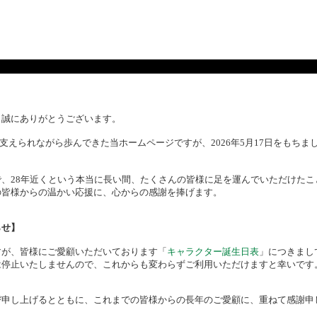
、誠にありがとうございます。
様に支えられながら歩んできた当ホームページですが、2026年5月17日をもち
、28年近くという本当に長い間、たくさんの皆様に足を運んでいただけたこ
の皆様からの温かい応援に、心からの感謝を捧げます。
らせ】
すが、皆様にご愛顧いただいております「
キャラクター誕生日表
」につきまし
は停止いたしませんので、これからも変わらずご利用いただけますと幸いです
び申し上げるとともに、これまでの皆様からの長年のご愛顧に、重ねて感謝申