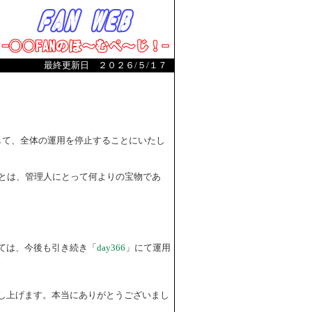
最終更新日 ２０２６/５/１７
まして、全体の運用を停止することにいたし
とは、管理人にとって何よりの宝物であ
ては、今後も引き続き「
day366
」にて運用
。
し上げます。本当にありがとうございまし