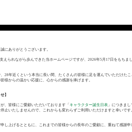
、誠にありがとうございます。
様に支えられながら歩んできた当ホームページですが、2026年5月17日をもち
、28年近くという本当に長い間、たくさんの皆様に足を運んでいただけたこ
の皆様からの温かい応援に、心からの感謝を捧げます。
らせ】
すが、皆様にご愛顧いただいております「
キャラクター誕生日表
」につきまし
は停止いたしませんので、これからも変わらずご利用いただけますと幸いです
び申し上げるとともに、これまでの皆様からの長年のご愛顧に、重ねて感謝申