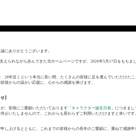
、誠にありがとうございます。
様に支えられながら歩んできた当ホームページですが、2026年5月17日をもち
、28年近くという本当に長い間、たくさんの皆様に足を運んでいただけたこ
の皆様からの温かい応援に、心からの感謝を捧げます。
らせ】
すが、皆様にご愛顧いただいております「
キャラクター誕生日表
」につきまし
は停止いたしませんので、これからも変わらずご利用いただけますと幸いです
び申し上げるとともに、これまでの皆様からの長年のご愛顧に、重ねて感謝申