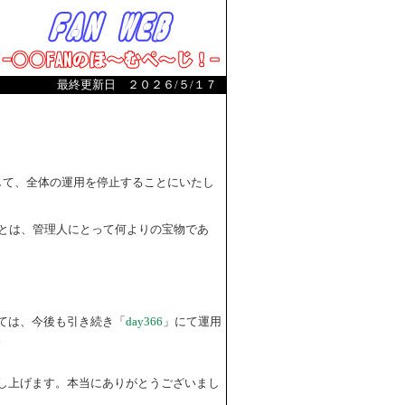
最終更新日 ２０２６/５/１７
まして、全体の運用を停止することにいたし
とは、管理人にとって何よりの宝物であ
ては、今後も引き続き「
day366
」にて運用
。
し上げます。本当にありがとうございまし