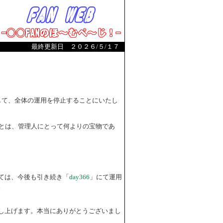
最終更新日 ２０２６/５/１７
まして、全体の運用を停止することにいたし
とは、管理人にとって何よりの宝物であ
ては、今後も引き続き「
day366
」にて運用
。
し上げます。本当にありがとうございまし