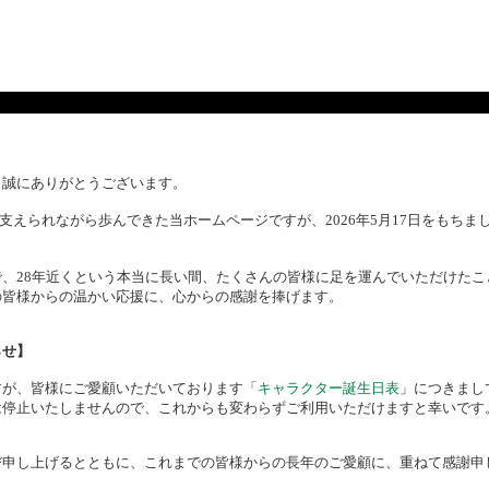
、誠にありがとうございます。
様に支えられながら歩んできた当ホームページですが、2026年5月17日をもち
、28年近くという本当に長い間、たくさんの皆様に足を運んでいただけたこ
の皆様からの温かい応援に、心からの感謝を捧げます。
らせ】
すが、皆様にご愛顧いただいております「
キャラクター誕生日表
」につきまし
は停止いたしませんので、これからも変わらずご利用いただけますと幸いです
び申し上げるとともに、これまでの皆様からの長年のご愛顧に、重ねて感謝申