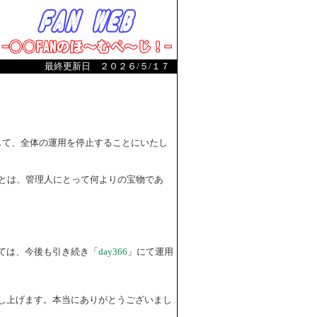
最終更新日 ２０２６/５/１７
まして、全体の運用を停止することにいたし
とは、管理人にとって何よりの宝物であ
ては、今後も引き続き「
day366
」にて運用
。
し上げます。本当にありがとうございまし