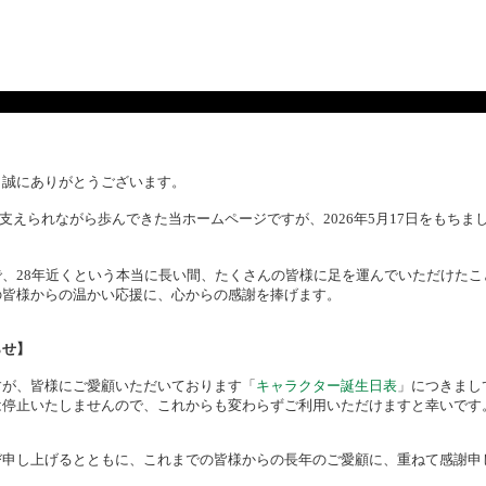
、誠にありがとうございます。
様に支えられながら歩んできた当ホームページですが、2026年5月17日をもち
、28年近くという本当に長い間、たくさんの皆様に足を運んでいただけたこ
の皆様からの温かい応援に、心からの感謝を捧げます。
らせ】
すが、皆様にご愛顧いただいております「
キャラクター誕生日表
」につきまし
は停止いたしませんので、これからも変わらずご利用いただけますと幸いです
び申し上げるとともに、これまでの皆様からの長年のご愛顧に、重ねて感謝申