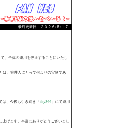
最終更新日 ２０２６/５/１７
まして、全体の運用を停止することにいたし
とは、管理人にとって何よりの宝物であ
ては、今後も引き続き「
day366
」にて運用
。
し上げます。本当にありがとうございまし