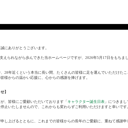
、誠にありがとうございます。
様に支えられながら歩んできた当ホームページですが、2026年5月17日をもち
、28年近くという本当に長い間、たくさんの皆様に足を運んでいただけたこ
の皆様からの温かい応援に、心からの感謝を捧げます。
らせ】
すが、皆様にご愛顧いただいております「
キャラクター誕生日表
」につきまし
は停止いたしませんので、これからも変わらずご利用いただけますと幸いです
び申し上げるとともに、これまでの皆様からの長年のご愛顧に、重ねて感謝申