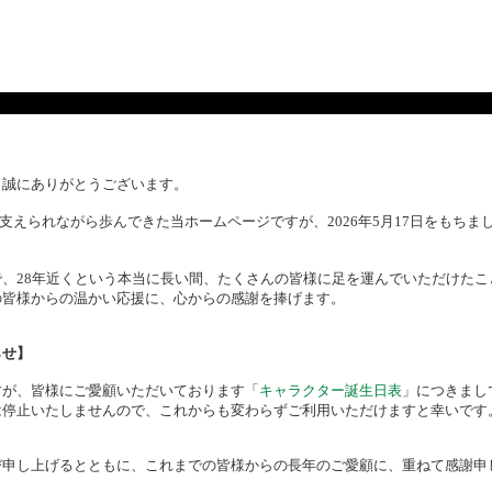
、誠にありがとうございます。
様に支えられながら歩んできた当ホームページですが、2026年5月17日をもち
、28年近くという本当に長い間、たくさんの皆様に足を運んでいただけたこ
の皆様からの温かい応援に、心からの感謝を捧げます。
らせ】
すが、皆様にご愛顧いただいております「
キャラクター誕生日表
」につきまし
は停止いたしませんので、これからも変わらずご利用いただけますと幸いです
び申し上げるとともに、これまでの皆様からの長年のご愛顧に、重ねて感謝申