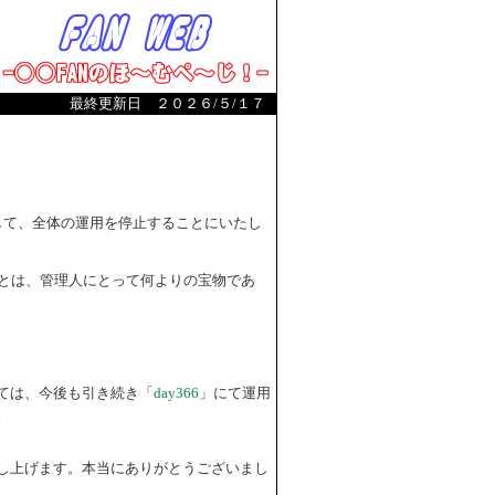
最終更新日 ２０２６/５/１７
まして、全体の運用を停止することにいたし
とは、管理人にとって何よりの宝物であ
ては、今後も引き続き「
day366
」にて運用
。
し上げます。本当にありがとうございまし