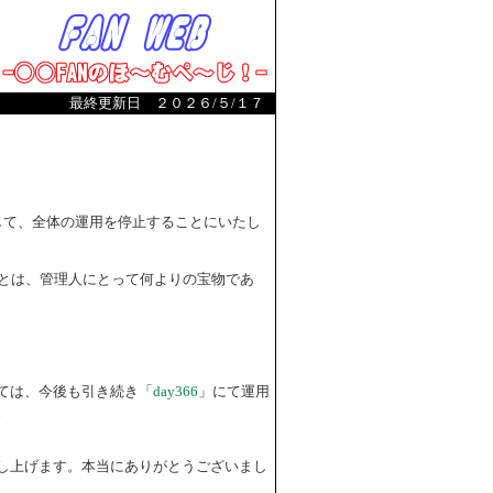
最終更新日 ２０２６/５/１７
まして、全体の運用を停止することにいたし
とは、管理人にとって何よりの宝物であ
ては、今後も引き続き「
day366
」にて運用
。
し上げます。本当にありがとうございまし