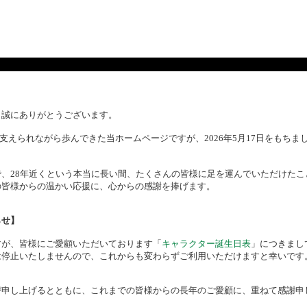
、誠にありがとうございます。
様に支えられながら歩んできた当ホームページですが、2026年5月17日をもち
、28年近くという本当に長い間、たくさんの皆様に足を運んでいただけたこ
の皆様からの温かい応援に、心からの感謝を捧げます。
らせ】
すが、皆様にご愛顧いただいております「
キャラクター誕生日表
」につきまし
は停止いたしませんので、これからも変わらずご利用いただけますと幸いです
び申し上げるとともに、これまでの皆様からの長年のご愛顧に、重ねて感謝申