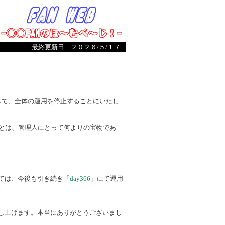
最終更新日 ２０２６/５/１７
まして、全体の運用を停止することにいたし
とは、管理人にとって何よりの宝物であ
ては、今後も引き続き「
day366
」にて運用
。
し上げます。本当にありがとうございまし