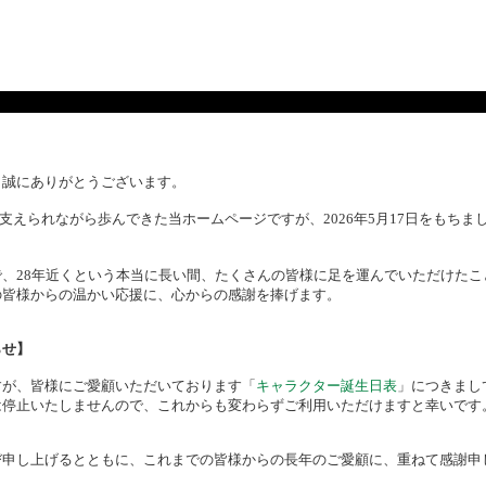
、誠にありがとうございます。
様に支えられながら歩んできた当ホームページですが、2026年5月17日をもち
、28年近くという本当に長い間、たくさんの皆様に足を運んでいただけたこ
の皆様からの温かい応援に、心からの感謝を捧げます。
らせ】
すが、皆様にご愛顧いただいております「
キャラクター誕生日表
」につきまし
は停止いたしませんので、これからも変わらずご利用いただけますと幸いです
び申し上げるとともに、これまでの皆様からの長年のご愛顧に、重ねて感謝申