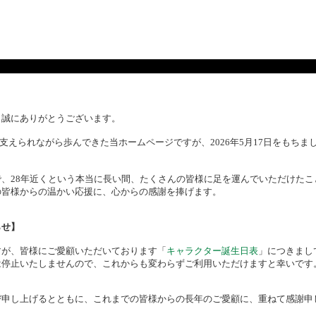
、誠にありがとうございます。
様に支えられながら歩んできた当ホームページですが、2026年5月17日をもち
、28年近くという本当に長い間、たくさんの皆様に足を運んでいただけたこ
の皆様からの温かい応援に、心からの感謝を捧げます。
らせ】
すが、皆様にご愛顧いただいております「
キャラクター誕生日表
」につきまし
は停止いたしませんので、これからも変わらずご利用いただけますと幸いです
び申し上げるとともに、これまでの皆様からの長年のご愛顧に、重ねて感謝申