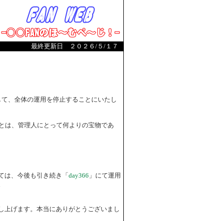
最終更新日 ２０２６/５/１７
まして、全体の運用を停止することにいたし
とは、管理人にとって何よりの宝物であ
ては、今後も引き続き「
day366
」にて運用
。
し上げます。本当にありがとうございまし